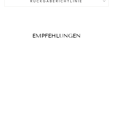
RÜCKGABERICHTLINIE
EMPFEHLUNGEN
Tüll Korsett Abendkleid