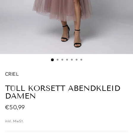
CRIEL
TÜLL KORSETT ABENDKLEID
DAMEN
Normaler
€50,99
Preis
inkl. MwSt.